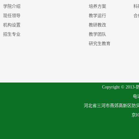
学院介绍
培养方案
科
现任领导
教学运行
合
机构设置
教研教改
招生专业
教学团队
研究生教育
Copyright © 201
电话
河北省三河市燕郊高新区防灾科
京I